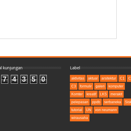
l kunjungan
Label
7
4
3
5
0
aktivitas
aktual
arsitektur
C1
C
C3
formulir
galeri
komputer
Komter
kreatif
LKS
merakit
pelepasan
ppdb
serbaneka
Sis
tutorial
UN
von neumann
wirausaha