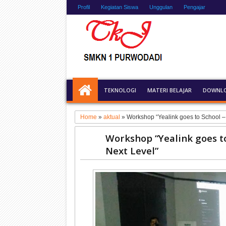
Profil
Kegiatan Siswa
Unggulan
Pengajar
TEKNOLOGI
MATERI BELAJAR
DOWNL
Home
»
aktual
»
Workshop “Yealink goes to School – 
Workshop “Yealink goes to
Next Level”