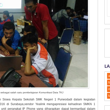
LA
a
f
m
sebagai salah satu pembelajaran Komunikasi Data TKJ
t
dan Siswa Kepala Sekolah SMK Negeri 1 Purwodadi dalam kegiatan
016 di Surabaya,vendor Yealink mengapresiasi kehadiran SMKN 1
unit perangkat IP Phone yang diharapkan dapat bermanfaat dalam