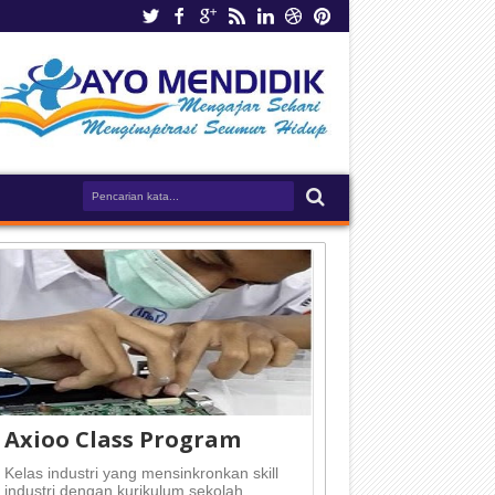
Axioo Class Program
Kelas industri yang mensinkronkan skill
industri dengan kurikulum sekolah.