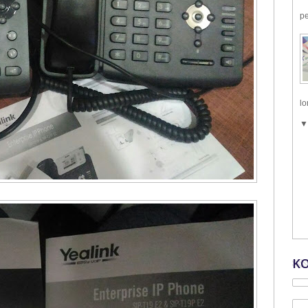
pe
lo
K