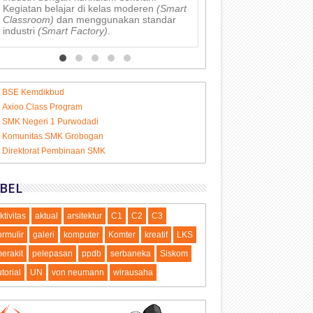
Kegiatan belajar di kelas moderen
(Smart
Classroom)
dan menggunakan standar
industri
(Smart Factory)
.
BSE Kemdikbud
Axioo Class Program
SMK Negeri 1 Purwodadi
Komunitas SMK Grobogan
Direktorat Pembinaan SMK
BEL
ktivitas
aktual
arsitektur
C1
C2
C3
ormulir
galeri
komputer
Komter
kreatif
LKS
erakit
pelepasan
ppdb
serbaneka
Siskom
utorial
UN
von neumann
wirausaha